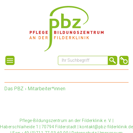
Das PBZ
›
Mitarbeiter*innen
Pflege-Bildungszentrum an der Filderklinik e. V.
|
Haberschlaiheide 1
|
70794 Filderstadt
|
kontakt@pbz-filderklinik.de
|
Fon +49 (0)711-77 03-60 00
|
Datenschutz
|
Impressum