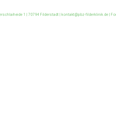
rschlaiheide 1
|
70794 Filderstadt
|
kontakt@pbz-filderklinik.de
|
Fo